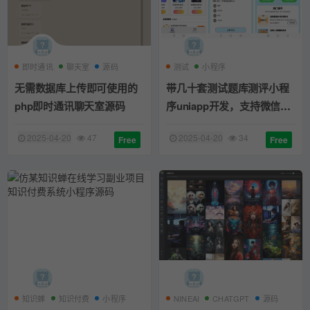
即时通讯
聊天室
源码
测试
小程序
无需数据库上传即可使用的
带几十套测试题库测评小程
php即时通讯聊天室源码
序uniapp开发，支持微信抖
音小程序带云后台
2025-04-20
47
2025-04-20
34
Free
Free
知识蝉
知识付费
小程序
NINEAI
CHATGPT
源码