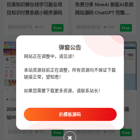
仿某知识蝉在线学习副业项
免费分享 NineAi 新版AI系统
目知识付费系统小程序源码
网站源码 ChatGPT 完整源
码带mj-proxy
2025-04-16
63
2024-03-16
645
Free
Free
弹窗公告
网站正在调整中，请见谅！
本站资源目前正在调整，所有资源均不保证下载
链接正常，望知悉！
如果您需要下载更多资源，请联系站长！
在线起名
运势测算
H5源码
PSD缩略图
2024龙年新版ui周易测算网
PSD Codec(PSD缩略图插
扒模板源码
站H5源码/在线起名网站源
件) 完美版
码/运势测算网站系统源码
2024-03-13
251
2024-01-21
238
Free
Free