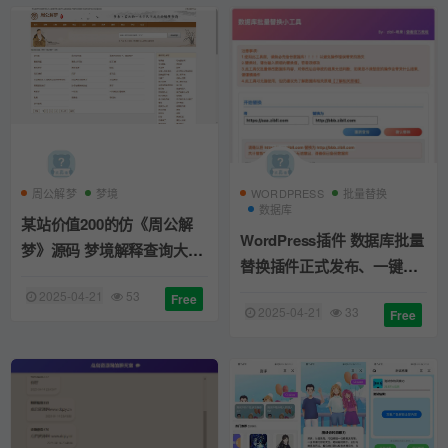
周公解梦
梦境
WORDPRESS
批量替换
数据库
某站价值200的仿《周公解
WordPress插件 数据库批量
梦》源码 梦境解释查询大全
替换插件正式发布、一键换
网站模板
域名工具
2025-04-21
53
Free
2025-04-21
33
Free