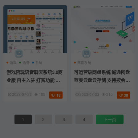
游戏
语音
系统
网盘系统
游戏陪玩语音聊天系统3.0商
可运营级网盘系统 诚通网盘
业版 自主入驻 打赏功能 动
蓝奏云盘云存储 支持按会员
态广场 价值18500元
组设置
2023-07-23
105
2023-07-23
215
18
38
1
2
3
4
下一页