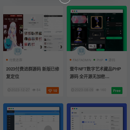
付费进群
FASTADMIN
PHP
源码
2023付费进群源码 新版已修
壹牛NFT数字艺术藏品PHP
复定位
源码 全开源无加密
FastAdmin框架
2023-12-27
84
2023-08-09
160
10
Free