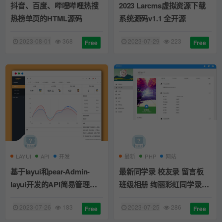
抖音、百度、哔哩哔哩热搜
2023 Larcms虚拟资源下载
热榜单页的HTML源码
系统源码v1.1 全开源
2023-08-01
368
2023-07-29
223
Free
Free
LAYUI
API
开发
最新
PHP
网站
基于layui和pear-Admin-
最新同学录 校友录 留言板
layui开发的API简易管理系
班级相册 绚丽彩虹同学录
统 萌新源API
V1.5 fix PHP网站源码
2023-07-26
183
2023-07-25
286
Free
Free