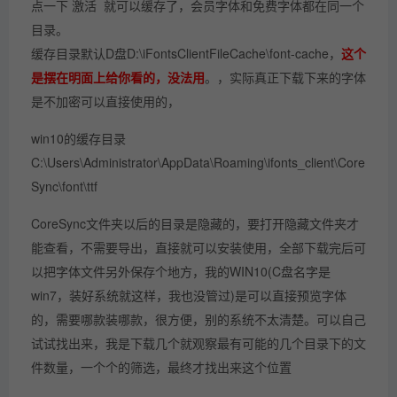
点一下 激活 就可以缓存了，会员字体和免费字体都在同一个
目录。
缓存目录默认D盘D:\iFontsClientFileCache\font-cache，
这个
是摆在明面上给你看的，没法用
。，实际真正下载下来的字体
是不加密可以直接使用的，
win10的缓存目录
C:\Users\Administrator\AppData\Roaming\ifonts_client\Core
Sync\font\ttf
CoreSync文件夹以后的目录是隐藏的，要打开隐藏文件夹才
能查看，不需要导出，直接就可以安装使用，全部下载完后可
以把字体文件另外保存个地方，我的WIN10(C盘名字是
win7，装好系统就这样，我也没管过)是可以直接预览字体
的，需要哪款装哪款，很方便，别的系统不太清楚。可以自己
试试找出来，我是下载几个就观察最有可能的几个目录下的文
件数量，一个个的筛选，最终才找出来这个位置