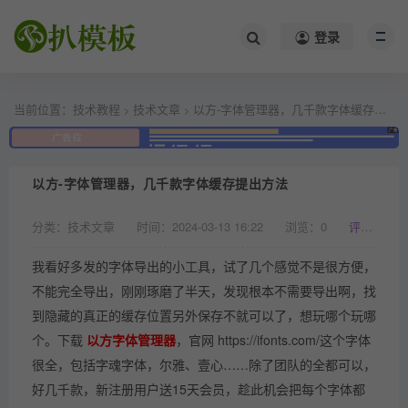
/*
*/
登录
当前位置：
技术教程
技术文章
以方-字体管理器，几千款字体缓存提出方法
>
>
以方-字体管理器，几千款字体缓存提出方法
分类：技术文章
时间：2024-03-13 16:22
浏览：
0
评论：0
我看好多发的字体导出的小工具，试了几个感觉不是很方便，
不能完全导出，刚刚琢磨了半天，发现根本不需要导出啊，找
到隐藏的真正的缓存位置另外保存不就可以了，想玩哪个玩哪
个。下载
以方字体管理器
，官网 https://ifonts.com/这个字体
很全，包括字魂字体，尔雅、壹心……除了团队的全都可以，
好几千款，新注册用户送15天会员，趁此机会把每个字体都