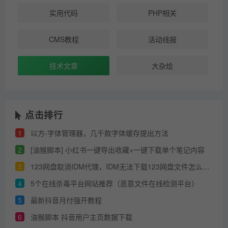
实用代码
PHP相关
CMS教程
活动线报
技术文章
大杂烩
点击排行
1
以方-字体管理器，几千款字体缓存提出方法
2
[油猴脚本] 小红书一键导出收藏+一键下载单个笔记内容
3
123网盘取消IDM代理，IDM无法下载123网盘文件怎么办？
4
5个在线杀毒平台网站推荐（恶意文件在线检测平台）
5
最新抖音月付强开教程
6
油猴脚本 抖音用户主页数据下载